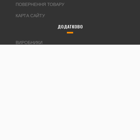
ПОВЕРНЕННЯ ТОВАРУ
КАРТА САЙТУ
ДОДАТКОВО
ВИРОБНИКИ
ПОДАРУНКОВІ СЕРТИФІКАТИ
ПАРТНЕРСЬКА ПРОГРАМА
АКЦІЇ
ОСОБИСТИЙ КАБІНЕТ
ОСОБИСТИЙ КАБІНЕТ
ІСТОРІЯ ЗАМОВЛЕНЬ
ЗАКЛАДКИ
РОЗСИЛКА