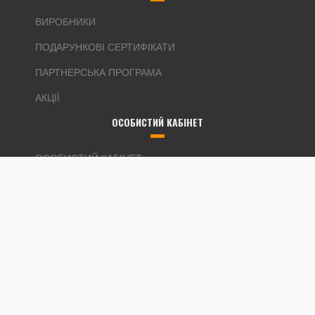
ВИРОБНИКИ
ПОДАРУНКОВІ СЕРТИФІКАТИ
ПАРТНЕРСЬКА ПРОГРАМА
АКЦІЇ
ОСОБИСТИЙ КАБІНЕТ
ОСОБИСТИЙ КАБІНЕТ
ІСТОРІЯ ЗАМОВЛЕНЬ
ЗАКЛАДКИ
РОЗСИЛКА
Автомагнітола - Продаж та встановлення android магнитол в
штатне місце вашого автомобіля © 2026