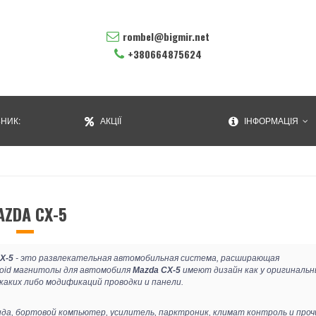
rombel@bigmir.net
+380664875624
НИК:
АКЦІЇ
ІНФОРМАЦІЯ
ZDA CX-5
X-5
- это развлекательная автомобильная система, расширающая
oid магнитолы для автомобиля
Mazda CX-5
имеют дизайн как у оригинальн
каких либо модификаций проводки и панели.
вида, бортовой компьютер, усилитель, парктроник, климат контроль и проч