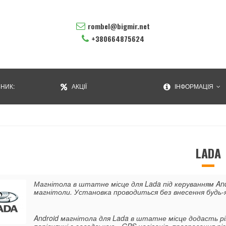
rombel@bigmir.net
+380664875624
НИК:
АКЦІЇ
ІНФОРМАЦІЯ
LADA
Магнітола в штатне місце для Lada під керуванням Andr
магнітоли. Установка проводиться без внесення будь-я
Android магнітола для Lada в штатне місце додасть рі
порівнянні з заводською - GPS навігація, програвання рі