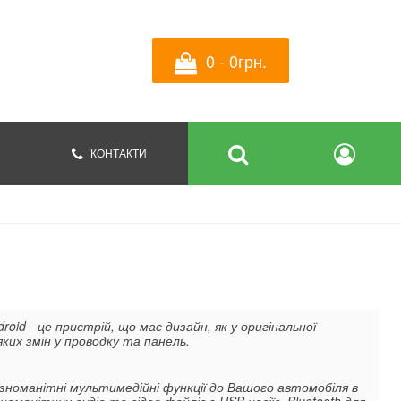
0 - 0грн.
КОНТАКТИ
oid - це пристрій, що має дизайн, як у оригінальної
ких змін у проводку та панель.
зноманітні мультимедійні функції до Вашого автомобіля в
зноманітних аудіо та відео файлів з USB носіїв, Bluetooth для