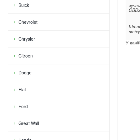
Buick
гучно
OBD2
Chevrolet
Штат
втіху
Chrysler
У даній
Citroen
Dodge
Fiat
Ford
Great Wall
Honda